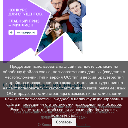
Продолжая использовать наш сайт, вы даете согласие на
обработку файлов cookie, пользовательских данных (сведения о
местоположении; тип и версия ОС; тип и версия Браузера; тип
устройства и разрешение его экрана; источник откуда пришел
Страница анкетирования
на сайт пользователь; с какого сайта или по какой рекламе; язык
ОС и Браузера; какие страницы открывает и на какие кнопки
нажимает пользователь; ip-адрес) в целях функционирования
сайта и проведения статистических исследований и обзоров.
©2019г., Бюджетное учреждение профессионального образования
Если вы не хотите, чтобы ваши данные обрабатывались,
Ханты-Мансийского автономного округа-Югры «Белоярский
покиньте сайт.
политехнический колледж»
Согласен
© Конструктор сайтов
Nubex.ru