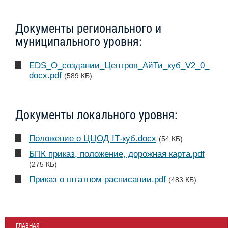
Документы регионального и
муниципального уровня:
EDS_О_создании_Центров_АйТи_куб_V2_0_
docx.pdf
(589 КБ)
Документы локального уровня:
Положение о ЦЦОД IT-куб.docx
(54 КБ)
БПК приказ, положение, дорожная карта.pdf
(275 КБ)
Приказ о штатном расписании.pdf
(483 КБ)
ГЛАВНАЯ