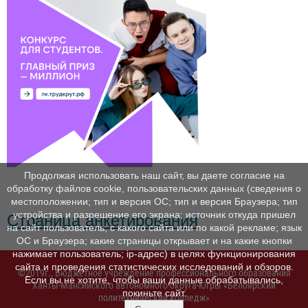
Продолжая использовать наш сайт, вы даете согласие на
обработку файлов cookie, пользовательских данных (сведения о
местоположении; тип и версия ОС; тип и версия Браузера; тип
устройства и разрешение его экрана; источник откуда пришел
Страница анкетирования
на сайт пользователь; с какого сайта или по какой рекламе; язык
ОС и Браузера; какие страницы открывает и на какие кнопки
нажимает пользователь; ip-адрес) в целях функционирования
сайта и проведения статистических исследований и обзоров.
©2019г., Бюджетное учреждение профессионального образования
Если вы не хотите, чтобы ваши данные обрабатывались,
Ханты-Мансийского автономного округа-Югры «Белоярский
покиньте сайт.
политехнический колледж»