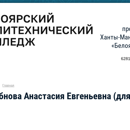
пр
Ханты-Ман
«Бело
6281
Главная
нова Анастасия Евгеньевна (для