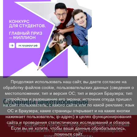
Продолжая использовать наш сайт, вы даете согласие на
обработку файлов cookie, пользовательских данных (сведения о
местоположении; тип и версия ОС; тип и версия Браузера; тип
устройства и разрешение его экрана; источник откуда пришел
Страница анкетирования
на сайт пользователь; с какого сайта или по какой рекламе; язык
ОС и Браузера; какие страницы открывает и на какие кнопки
нажимает пользователь; ip-адрес) в целях функционирования
сайта и проведения статистических исследований и обзоров.
©2019г., Бюджетное учреждение профессионального образования
Если вы не хотите, чтобы ваши данные обрабатывались,
Ханты-Мансийского автономного округа-Югры «Белоярский
покиньте сайт.
политехнический колледж»