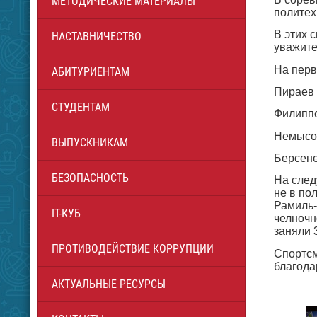
МЕТОДИЧЕСКИЕ МАТЕРИАЛЫ
политех
В этих 
НАСТАВНИЧЕСТВО
уважите
На перв
АБИТУРИЕНТАМ
Пираев 
СТУДЕНТАМ
Филиппо
Немысов
ВЫПУСКНИКАМ
Берсене
БЕЗОПАСНОСТЬ
На след
не в по
Рамиль-
IT-КУБ
челночн
заняли 
ПРОТИВОДЕЙСТВИЕ КОРРУПЦИИ
Спортсм
благода
АКТУАЛЬНЫЕ РЕСУРСЫ