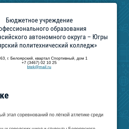
Бюджетное учреждение
офессионального образования
сийского автономного округа – Югры
ярский политехнический колледж»
63, г. Белоярский, квартал Спортивный, дом 1
+7 (3467) 02 10 25
btek@mail.ru
ике
ый этап соревнований по лёгкой атлетике среди
ных городских школ и студенты Белоярского