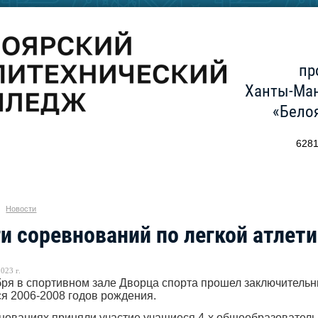
пр
Ханты-Ман
«Бело
6281
Новости
и соревнований по легкой атлет
023 г.
бря в спортивном зале Дворца спорта прошел заключительн
я 2006-2008 годов рождения.
нованиях приняли участие учащиеся 4-х общеобразователь