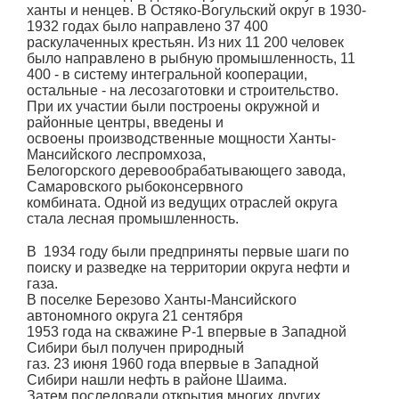
ханты и ненцев. В Остяко-Вогульский округ в 1930-
1932 годах было направлено 37 400
раскулаченных крестьян. Из них 11 200 человек
было направлено в рыбную промышленность, 11
400 - в систему интегральной кооперации,
остальные - на лесозаготовки и строительство.
При их участии были построены окружной и
районные центры, введены и
освоены производственные мощности Ханты-
Мансийского леспромхоза,
Белогорского деревообрабатывающего завода,
Самаровского рыбоконсервного
комбината. Одной из ведущих отраслей округа
стала лесная промышленность.
В 1934 году были предприняты первые шаги по
поиску и разведке на территории округа нефти и
газа.
В поселке Березово Ханты-Мансийского
автономного округа 21 сентября
1953 года на скважине Р-1 впервые в Западной
Сибири был получен природный
газ. 23 июня 1960 года впервые в Западной
Сибири нашли нефть в районе Шаима.
Затем последовали открытия многих других