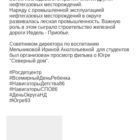
нефтегазовых месторождений.
Наряду с промышленной эксплуатацией
нефтегазовых месторождений в округе
развивалась лесная промышленность. Важную
роль в этом сыграло строительство железной
дороги Ивдель - Приобье.
Советником директора по воспитанию
Мельниковой Ириной Анатольевной для студентов
был организован просмотр фильма о Югре
"Северный дом".
#Росдетцентр
#ВсемирныйДеньРебенка
#НавигаторыДетства86
#НавигаторыСПО86
#ДеньОкругаНД
#Югре93