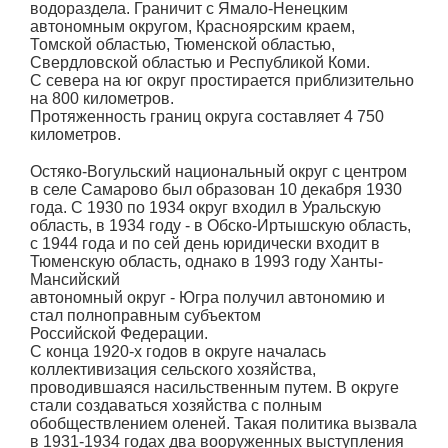
водораздела. Граничит с Ямало-Ненецким
автономным округом, Красноярским краем,
Томской областью, Тюменской областью,
Свердловской областью и Республикой Коми.
С севера на юг округ простирается приблизительно
на 800 километров.
Протяженность границ округа составляет 4 750
километров.
Остяко-Вогульский национальный округ с центром
в селе Самарово был образован 10 декабря 1930
года. С 1930 по 1934 округ входил в Уральскую
область, в 1934 году - в Обско-Иртышскую область,
с 1944 года и по сей день юридически входит в
Тюменскую область, однако в 1993 году Ханты-
Мансийский
автономный округ - Югра получил автономию и
стал полноправным субъектом
Российской Федерации.
С конца 1920-х годов в округе началась
коллективизация сельского хозяйства,
проводившаяся насильственным путем. В округе
стали создаваться хозяйства с полным
обобществлением оленей. Такая политика вызвала
в 1931-1934 годах два вооруженных выступления