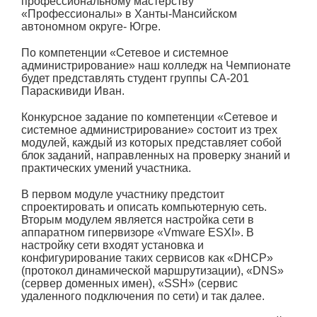
профессиональному мастерству
«Профессионалы» в Ханты-Мансийском
автономном округе- Югре.
По компетенции «Сетевое и системное
администрирование» наш колледж на Чемпионате
будет представлять студент группы СА-201
Параскивиди Иван.
Конкурсное задание по компетенции «Сетевое и
системное администрирование» состоит из трех
модулей, каждый из которых представляет собой
блок заданий, направленных на проверку знаний и
практических умений участника.
В первом модуле участнику предстоит
спроектировать и описать компьютерную сеть.
Вторым модулем является настройка сети в
аппаратном гипервизоре «Vmware ESXI». В
настройку сети входят установка и
конфигурирование таких сервисов как «DHCP»
(протокол динамической маршрутизации), «DNS»
(сервер доменных имен), «SSH» (сервис
удаленного подключения по сети) и так далее.