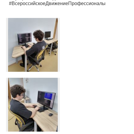
#ВсероссийскоеДвижениеПрофессионалы