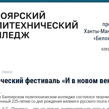
пр
Ханты-Ман
«Бело
6281
Новости
ческий фестиваль «И в новом ве
г.
в Белоярском политехническом колледже состоялся творчес
нный 225-летию со дня рождения великого русского поэта
А.С. Пушкина - это не только знаменательная дата в л