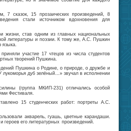
, 7 сказок, 15 прозаических произведений, 8
зведения стали источником вдохновения для
и жизни, став одним из главных национальных
ой литературы и поэзии. К тому же, А.С. Пушкин
 языка.
приняли участие 17 чтецов из числа студентов
ертных творений Пушкина.
едений Пушкина о Родине, о природе, о дружбе и
У лукоморья дуб зелёный…» звучал в исполнении
силины (группа МКИП-231) отличались особой
лями Фестиваля.
авлено 15 студенческих работ: портреты А.С.
ользовали акварель, гуашь, цветные карандаши.
и героев его литературных произведений.