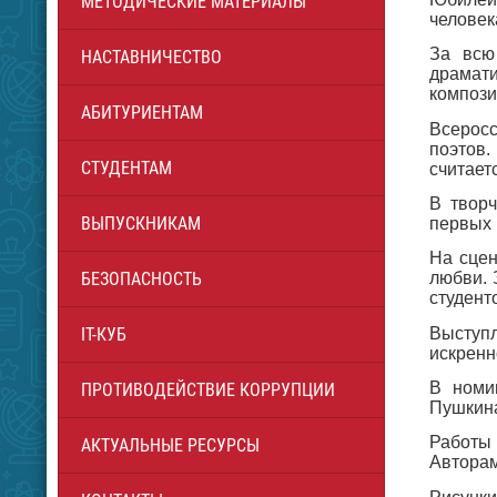
МЕТОДИЧЕСКИЕ МАТЕРИАЛЫ
человек
За всю
НАСТАВНИЧЕСТВО
драмат
компози
АБИТУРИЕНТАМ
Всерос
поэтов.
СТУДЕНТАМ
считает
В творч
ВЫПУСКНИКАМ
первых 
На сцен
БЕЗОПАСНОСТЬ
любви. 
студент
Выступ
IT-КУБ
искренн
В номи
ПРОТИВОДЕЙСТВИЕ КОРРУПЦИИ
Пушкина
Работы 
АКТУАЛЬНЫЕ РЕСУРСЫ
Авторам