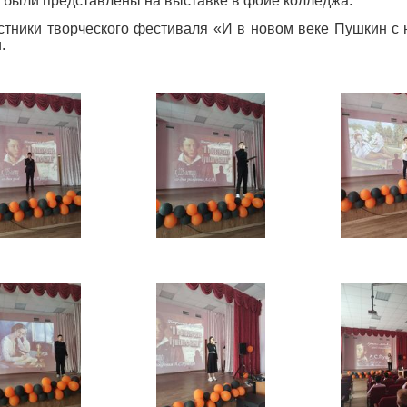
 были представлены на выставке в фойе колледжа.
стники творческого фестиваля «И в новом веке Пушкин 
.