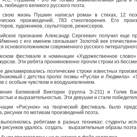
а, любящего великого русского поэта.
 свою жизнь Пушкин написал роман в стихах, 12 поэм
ических произведений, 783 стихотворения. Его прои
торов, художников, скульпторов, режиссеров.
сийское признание Александр Сергеевич получил еще пр
 Именно с его именем связывают Золотой век отечественн
ся основоположником современного русского литературного
еском фестивале в номинации «Художественное слово» 
курсов. Эти ребята проникновенно прочли строки из бессм
е декламировались поэтические строки известных произв
Знакомый с детства пролог поэмы «Руслан и Людмила» «
ов с особым чувством и воодушевлением.
ления Беляковой Виктории (группа Э-231) и Голик Ва
остью и выразительностью. Эти девушки и стали победите
нации «Рисунок» на творческий фестиваль было предст
, рисунки по мотивам произведений поэта.
выполнялись ребятами в разных техниках: студенты исп
 рисунков удалось создать выразительные образы поэта 