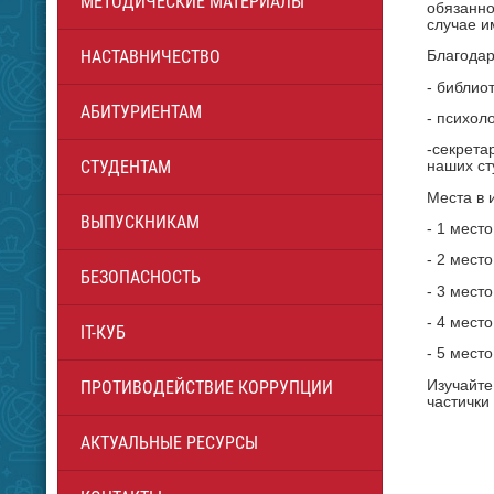
МЕТОДИЧЕСКИЕ МАТЕРИАЛЫ
обязанно
случае и
НАСТАВНИЧЕСТВО
Благодар
- библио
АБИТУРИЕНТАМ
- психол
-секрета
СТУДЕНТАМ
наших ст
Места в 
ВЫПУСКНИКАМ
- 1 мест
- 2 мест
БЕЗОПАСНОСТЬ
- 3 мест
- 4 мест
IT-КУБ
- 5 мест
Изучайте
ПРОТИВОДЕЙСТВИЕ КОРРУПЦИИ
частички
АКТУАЛЬНЫЕ РЕСУРСЫ