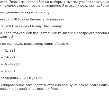
стей. Творческий этап «Все на выборы!» выявил у ребят креативн
м пришлось презентовать агитационный плакат, и результат действ
им уважаемое жюри за работу:
текаря БПК Усенко Виолетту Витальевну
ога БПК Шестакову Оксану Николаевну
ря Территориальной избирательной комиссии Белоярского района
удентов!
игре распределились следующим образом:
о – ПД-221
о – СА-221
о – ИсиП-231
о – ПД-231
о разделили Э-231 и ДО-221
 избирательное законодательство и используйте его во благо наш
 нашей огромной и прекрасной России!