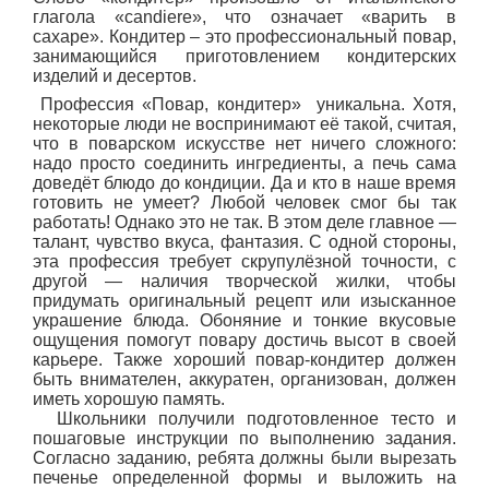
глагола «candiere», что означает «варить в
сахаре». Кондитер – это профессиональный повар,
занимающийся приготовлением кондитерских
изделий и десертов.
Профессия «Повар, кондитер» уникальна. Хотя,
некоторые люди не воспринимают её такой, считая,
что в поварском искусстве нет ничего сложного:
надо просто соединить ингредиенты, а печь сама
доведёт блюдо до кондиции. Да и кто в наше время
готовить не умеет? Любой человек смог бы так
работать! Однако это не так. В этом деле главное —
талант, чувство вкуса, фантазия. С одной стороны,
эта профессия требует скрупулёзной точности, с
другой — наличия творческой жилки, чтобы
придумать оригинальный рецепт или изысканное
украшение блюда. Обоняние и тонкие вкусовые
ощущения помогут повару достичь высот в своей
карьере. Также хороший повар-кондитер должен
быть внимателен, аккуратен, организован, должен
иметь хорошую память.
Школьники получили подготовленное тесто и
пошаговые инструкции по выполнению задания.
Согласно заданию, ребята должны были вырезать
печенье определенной формы и выложить на