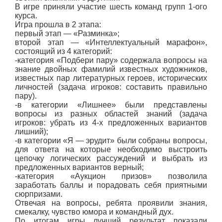
В игре приняли участие шесть команд групп 1-ого
курса.
Игра прошла в 2 этапа:
первый этап — «Разминка»;
второй этап — «Интеллектуальный марафон»,
состоящий из 4 категорий:
-категория «Подбери пару» содержала вопросы на
знание двойных фамилий известных художников,
известных пар литературных героев, исторических
личностей (задача игроков: составить правильно
пару).
-в категории «Лишнее» были представлены
вопросы из разных областей знаний (задача
игроков: убрать из 4-х предложенных вариантов
лишний);
-в категории «Я — эрудит» были собраны вопросы,
для ответа на которые необходимо выстроить
цепочку логических рассуждений и выбрать из
предложенных вариантов верный;
-категория «Аукцион призов» позволила
заработать баллы и порадовать себя приятными
сюрпризами.
Отвечая на вопросы, ребята проявили знания,
смекалку, чувство юмора и командный дух.
По итогам игры лучший результат показали