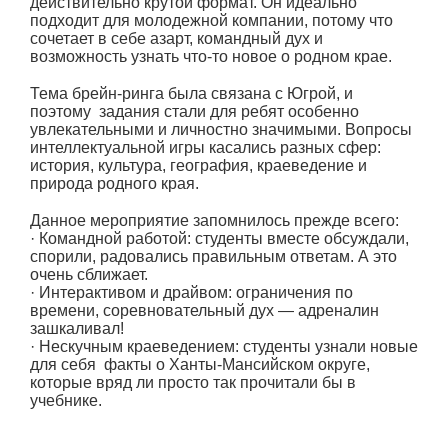
действительно крутой формат. Он идеально
подходит для молодежной компании, потому что
сочетает в себе азарт, командный дух и
возможность узнать что-то новое о родном крае.
Тема брейн-ринга была связана с Югрой, и
поэтому задания стали для ребят особенно
увлекательными и личностно значимыми. Вопросы
интеллектуальной игры касались разных сфер:
история, культура, география, краеведение и
природа родного края.
Данное мероприятие запомнилось прежде всего:
· Командной работой: студенты вместе обсуждали,
спорили, радовались правильным ответам. А это
очень сближает.
· Интерактивом и драйвом: ограничения по
времени, соревновательный дух — адреналин
зашкаливал!
· Нескучным краеведением: студенты узнали новые
для себя факты о Ханты-Мансийском округе,
которые вряд ли просто так прочитали бы в
учебнике.