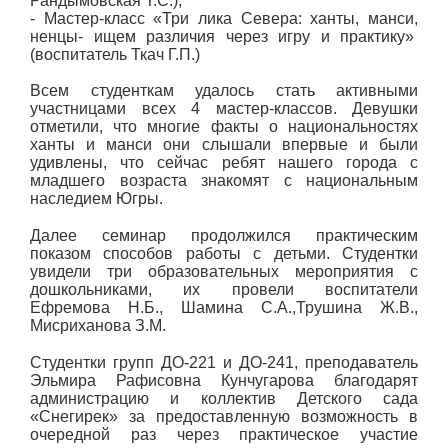
Рандымовская Т.С.);
- Мастер-класс «Три лика Севера: ханты, манси,
ненцы- ищем различия через игру и практику»
(воспитатель Ткач Г.П.)
Всем студенткам удалось стать активными
участницами всех 4 мастер-классов. Девушки
отметили, что многие факты о национальностях
ханты и манси они слышали впервые и были
удивлены, что сейчас ребят нашего города с
младшего возраста знакомят с национальным
наследием Югры.
Далее семинар продолжился практическим
показом способов работы с детьми. Студентки
увидели три образовательных мероприятия с
дошкольниками, их провели воспитатели
Ефремова Н.Б., Шамина С.А.,Трушина Ж.В.,
Мисриханова З.М.
Студентки групп ДО-221 и ДО-241, преподаватель
Эльмира Рафисовна Кунчугарова благодарят
администрацию и коллектив Детского сада
«Снегирек» за предоставленную возможность в
очередной раз через практическое участие