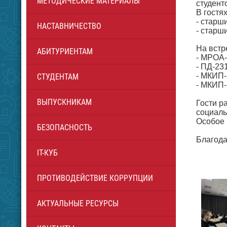
МЕТОДИЧЕСКИЕ МАТЕРИАЛЫ
студент
В гостя
- старш
НАСТАВНИЧЕСТВО
- старш
На встр
АБИТУРИЕНТАМ
- МРОА
- ПД-23
- МКИП-
СТУДЕНТАМ
- МКИП-
ВЫПУСКНИКАМ
Гости р
социаль
Особое 
БЕЗОПАСНОСТЬ
Благода
IT-КУБ
ПРОТИВОДЕЙСТВИЕ КОРРУПЦИИ
АКТУАЛЬНЫЕ РЕСУРСЫ