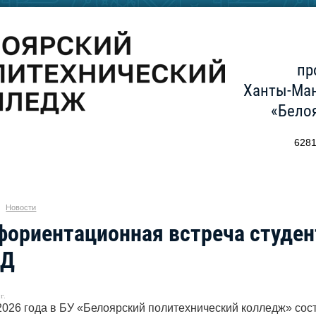
пр
Ханты-Ман
«Бело
6281
Новости
ориентационная встреча студен
ВД
г.
2026 года в БУ «Белоярский политехнический колледж» со