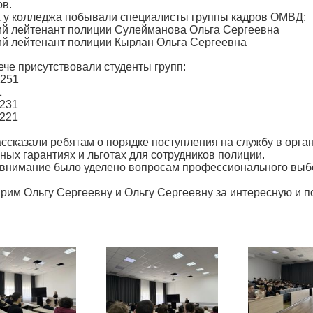
ов.
х у колледжа побывали специалисты группы кадров ОМВД:
ий лейтенант полиции Сулейманова Ольга Сергеевна
ий лейтенант полиции Кырлан Ольга Сергеевна
ече присутствовали студенты групп:
-251
1
231
221
ассказали ребятам о порядке поступления на службу в орга
ных гарантиях и льготах для сотрудников полиции.
внимание было уделено вопросам профессионального выбо
рим Ольгу Сергеевну и Ольгу Сергеевну за интересную и п