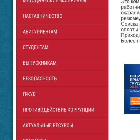
МЕТОДИЧЕСКИЕ МАТЕРИАЛЫ
Это ком
работни
оказани
НАСТАВНИЧЕСТВО
резюме,
Соискат
оплаты 
АБИТУРИЕНТАМ
Приходи
Более п
СТУДЕНТАМ
ВЫПУСКНИКАМ
БЕЗОПАСНОСТЬ
IT-КУБ
ПРОТИВОДЕЙСТВИЕ КОРРУПЦИИ
АКТУАЛЬНЫЕ РЕСУРСЫ